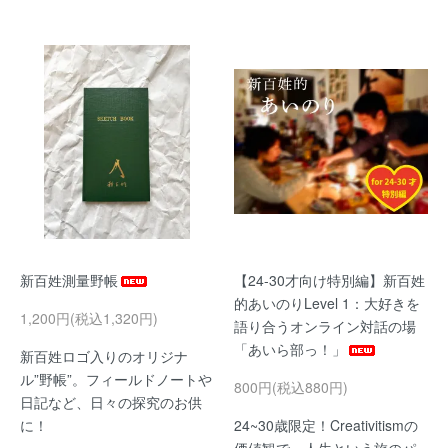
新百姓測量野帳
【24-30才向け特別編】新百姓
的あいのりLevel 1：大好きを
1,200円(税込1,320円)
語り合うオンライン対話の場
「あいら部っ！」
新百姓ロゴ入りのオリジナ
ル”野帳”。フィールドノートや
800円(税込880円)
日記など、日々の探究のお供
に！
24~30歳限定！Creativitismの
価値観で、人生という旅のパ