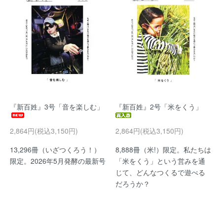
『新百姓』3号「音を楽しむ」
『新百姓』2号「米をくう」
2,864円(税込3,150円)
2,864円(税込3,150円)
13,296冊（いざつくろう！）
8,888冊（米!）限定。私たちは
限定。2026年5月発酵の最新号
「米をくう」という営みを通
じて、どんなつくるで遊べる
だろうか？