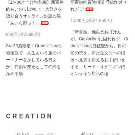
【24-30才向け特別編】新百姓
新百姓的冒険相談 "Tales of そ
的あいのりLevel 1：大好きを
れがし"
語り合うオンライン対話の場
1,500円(税込1,650円)
「あいら部っ！」
『新百姓』編集長おぼけん
800円(税込880円)
が、Capitalismに囚われず、Cr
24~30歳限定！Creativitismの
eativitismの価値観から、目の
価値観で、人生という旅のパ
前の壁を、新たな次元への階
ートナーを探している男女
段へ見方を変えるお手伝いを
が、伴侶や友達としての絆を
する、サード・オピニオン的
深める場
オンライン対話の場
CREATION