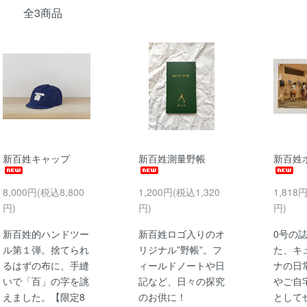
全3商品
新百姓キャップ
新百姓測量野帳
新百姓
8,000円(税込8,800
1,200円(税込1,320
1,818
円)
円)
円)
新百姓的ハンドツー
新百姓ロゴ入りのオ
0号の
ル第１弾。捨てられ
リジナル”野帳”。フ
た、キ
るはずの布に、手縫
ィールドノートや日
ナの日
いで「百」の字を誂
記など、日々の探究
やご自
えました。【限定8
のお供に！
として