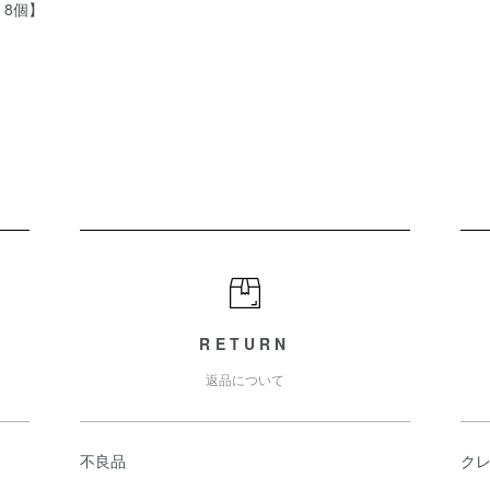
8個】
RETURN
返品について
不良品
ク